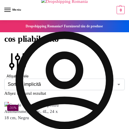
Meniu
0
Dropshipping Romania⚡ Furnizorul tău de produse
cos pliabil auto
Afișați filtrele
Afișez singurul rezultat
-31%