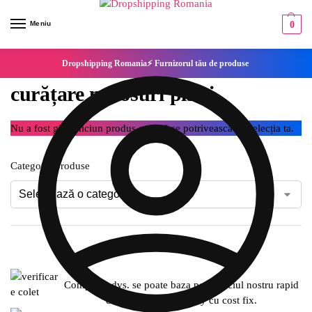
Meniu
0
Dropshipping Romania⚡ Furnizorul tău de produse
curățare mirosuri pisici
Nu a fost găsit niciun produs care să se potrivească cu selecția ta.
Categorie produse
Compania dvs. se poate baza pe serviciul nostru rapid
de expediere SameDay cu cost fix.