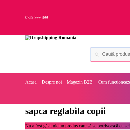
0739 999 899
Acasa
Despre noi
Magazin B2B
Cum functioneaz
sapca reglabila copii
Nu a fost găsit niciun produs care să se potrivească cu sele