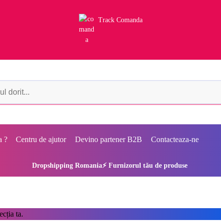
Track Comanda
a ?
Centru de ajutor
Devino partener B2B
Contacteaza-ne
Dropshipping Romania⚡ Furnizorul tău de produse
cția ta.