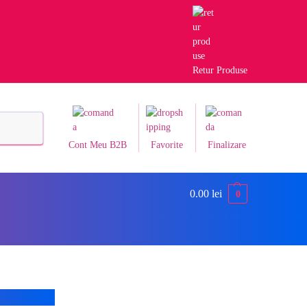
Retur Produse
Caută
Cont Meu B2B
Favorite
Finalizare
0.00
lei
0