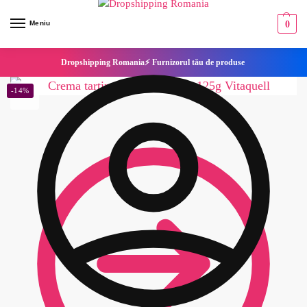
Meniu
0
Dropshipping Romania⚡ Furnizorul tău de produse
-14%