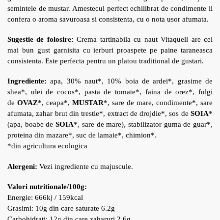
semintele de mustar. Amestecul perfect echilibrat de condimente ii
confera o aroma savuroasa si consistenta, cu o nota usor afumata.
Sugestie de folosire:
Crema tartinabila cu naut Vitaquell are cel
mai bun gust garnisita cu ierburi proaspete pe paine taraneasca
consistenta. Este perfecta pentru un platou traditional de gustari.
Ingrediente:
a
pa, 30% naut*, 10% boia de ardei*, grasime de
shea*, ulei de cocos*, pasta de tomate*, faina de orez*, fulgi
de
OVAZ
*, ceapa*,
MUSTAR
*, sare de mare, condimente*, sare
afumata, zahar brut din trestie*, extract de drojdie*, sos de
SOIA
*
(apa, boabe de
SOIA
*, sare de mare), stabilizator guma de guar*,
proteina din mazare*, suc de lamaie*, chimion*.
*din agricultura ecologica
Alergeni:
Vezi ingrediente cu majuscule.
Valori nutritionale/100g:
Energie: 666kj / 159kcal
Grasimi: 10g din care saturate 6.2g
Carbohidrati: 12g din care zaharuri 2.6g