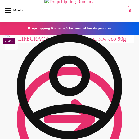
Meniu
0
Dropshipping Romania⚡ Furnizorul tău de produse
-14%