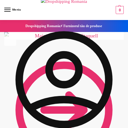
Meniu
0
Dropshipping Romania⚡ Furnizorul tău de produse