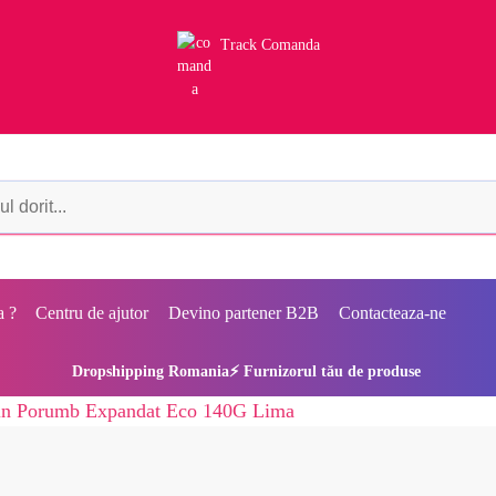
Track Comanda
a ?
Centru de ajutor
Devino partener B2B
Contacteaza-ne
Dropshipping Romania⚡ Furnizorul tău de produse