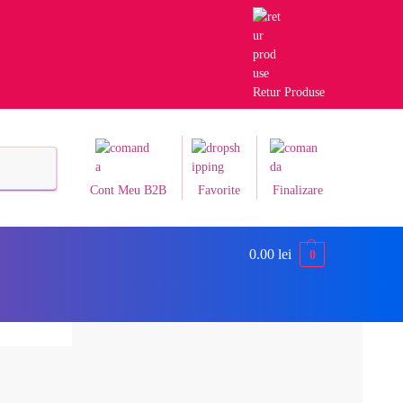
Retur Produse
Caută
Cont Meu B2B
Favorite
Finalizare
0.00
lei
0