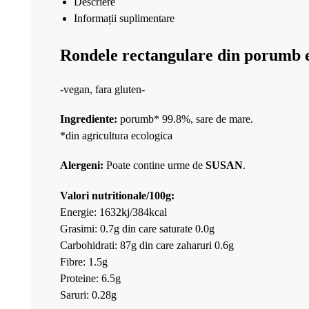
Descriere
Informații suplimentare
Rondele rectangulare din porumb e
-vegan, fara gluten-
Ingrediente:
porumb* 99.8%, sare de mare.
*din agricultura ecologica
Alergeni:
Poate contine urme de
SUSAN
.
Valori nutritionale/100g:
Energie: 1632kj/384kcal
Grasimi: 0.7g din care saturate 0.0g
Carbohidrati: 87g din care zaharuri 0.6g
Fibre: 1.5g
Proteine: 6.5g
Saruri: 0.28g