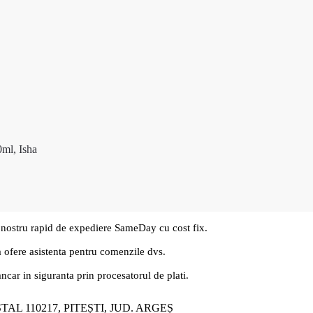
0ml, Isha
 nostru rapid de expediere SameDay cu cost fix.
a ofere asistenta pentru comenzile dvs.
ancar in siguranta prin procesatorul de plati.
ȘTAL 110217, PITEȘTI, JUD. ARGEȘ