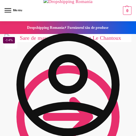
Meniu
0
Dropshipping Romania⚡ Furnizorul tău de produse
-14%