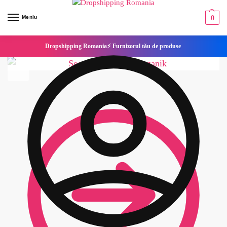
Meniu
0
Dropshipping Romania⚡ Furnizorul tău de produse