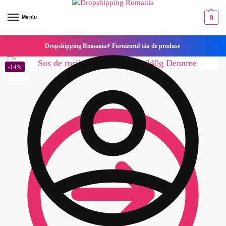
Meniu
0
Dropshipping Romania⚡ Furnizorul tău de produse
-14%