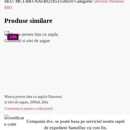
SKU:
MCT-BIO-NAT4021851556610
Categorie:
Diverse Produse
BIO
Produse similare
-14%
Masca pentru fata cu argila Ghassoul
si ulei de argan, 200ml, Isha
Conecteaza-te pentru a vedea pretul
Compania dvs. se poate baza pe serviciul nostru rapid
de expediere SameDay cu cost fix.