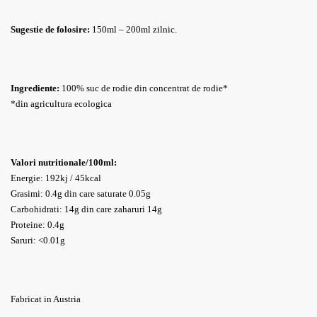
Sugestie de folosire:
150ml – 200ml zilnic.
Ingrediente:
100% suc de rodie din concentrat de rodie*
*din agricultura ecologica
Valori nutritionale/100ml:
Energie: 192kj / 45kcal
Grasimi: 0.4g din care saturate 0.05g
Carbohidrati: 14g din care zaharuri 14g
Proteine: 0.4g
Saruri: <0.01g
Fabricat in Austria