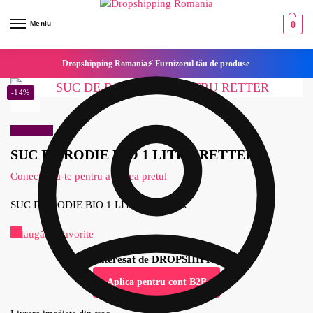
Meniu
0
Dropshipping Romania⚡ Furnizorul tău de produse
-14%
Reduceri!
SUC DE RODIE BIO 1 LITRU RETTER
Conecteaza-te pentru a vedea pretul
SUC DE RODIE BIO 1 LITRU RETTER
Adaugă la Favorite
Esti interesat de DROPSHIPPING?
Aplica pentru cont B2B