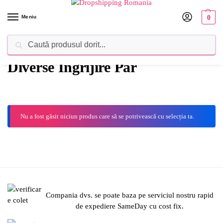
Meniu
0
Caută
Dropshipping Romania⚡ Furnizorul tău de produse
Diverse Ingrijire Par
Nu a fost găsit niciun produs care să se potrivească cu selecția ta.
Compania dvs. se poate baza pe serviciul nostru rapid
de expediere SameDay cu cost fix.