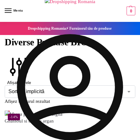
Meniu
0
Dropshipping Romania⚡ Furnizorul tău de produse
Diverse Produse BIO
Afișați filtrele
Afișez singurul rezultat
-14%