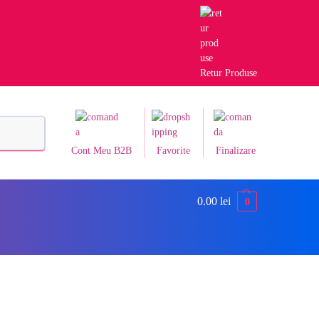
Retur Produse
Caută
Cont Meu B2B
Favorite
Finalizare
0.00
lei
0