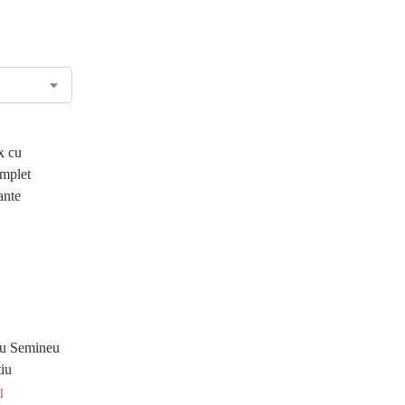
tru Semineu
tiu
l