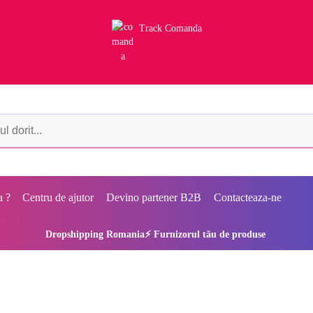
Track Comanda
a ?
Centru de ajutor
Devino partener B2B
Contacteaza-ne
Dropshipping Romania⚡ Furnizorul tău de produse