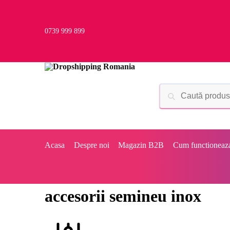
0739 999 899
Acasa
Despre noi
Magazin B2B
Cum functioneaz
accesorii semineu inox