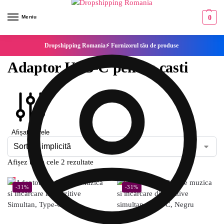
Meniu
0
Dropshipping Romania⚡ Furnizorul tău de produse
Adaptor USB-C pentru casti
Afișați filtrele
Afișez toate cele 2 rezultate
-31%
-31%