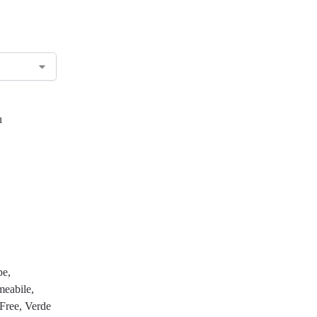
pe,
meabile,
 Free, Verde