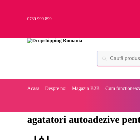
0739 999 899
Acasa
Despre noi
Magazin B2B
Cum functioneaz
agatatori autoadezive pen