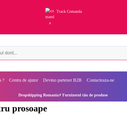
Track Comanda
a ?
Centru de ajutor
Devino partener B2B
Contacteaza-ne
Dropshipping Romania⚡ Furnizorul tău de produse
tru prosoape