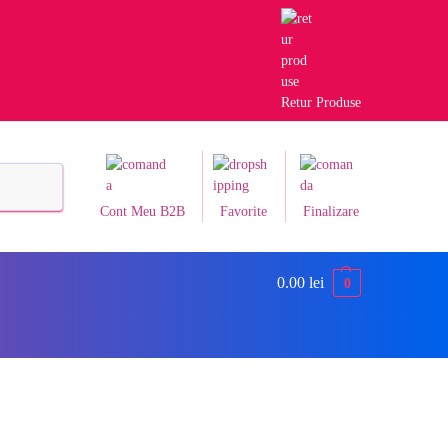
Retur Produse
Caută
Cont Meu B2B
Favorite
Finalizare
0.00
lei
0