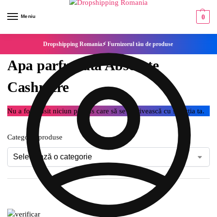
Meniu
0
Dropshipping Romania⚡ Furnizorul tău de produse
Apa parfumata Absolute
Cashmere
Nu a fost găsit niciun produs care să se potrivească cu selecția ta.
Categorie produse