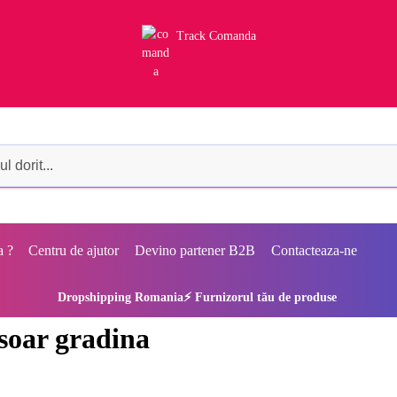
Track Comanda
a ?
Centru de ajutor
Devino partener B2B
Contacteaza-ne
Dropshipping Romania⚡ Furnizorul tău de produse
soar gradina