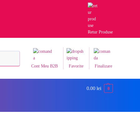
Retur Produse
Caută
Cont Meu B2B
Favorite
Finalizare
0.00
lei
0