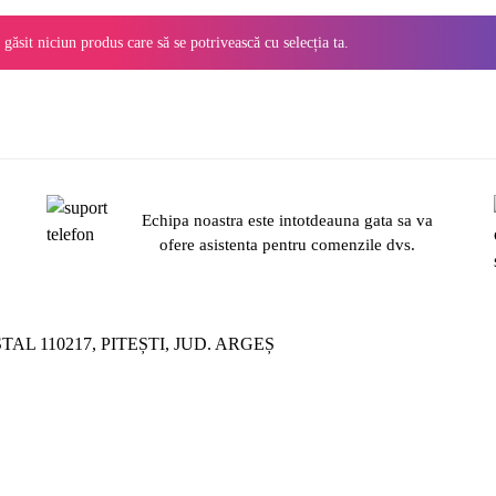
 găsit niciun produs care să se potrivească cu selecția ta.
Echipa noastra este intotdeauna gata sa va
.
ofere asistenta pentru comenzile dvs.
ȘTAL 110217, PITEȘTI, JUD. ARGEȘ