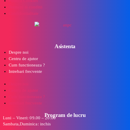
Politica Cookies
Termeni si conditii
Confidentialitate
Asistenta
Despre noi
Centru de ajutor
Cum functioneaza ?
Intrebari frecvente
Despre noi
Centru de ajutor
Cum functioneaza ?
Intrebari frecvente
Program de lucru
Luni – Vineri: 09.00 – 20:00
Sambata,Duminica: inchis