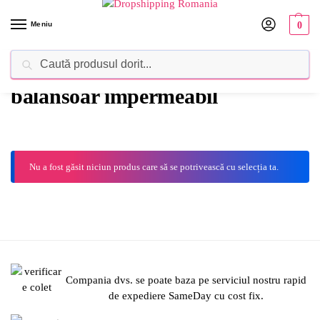
Meniu
0
Caută
Dropshipping Romania⚡ Furnizorul tău de produse
balansoar impermeabil
Nu a fost găsit niciun produs care să se potrivească cu selecția ta.
Compania dvs. se poate baza pe serviciul nostru rapid
de expediere SameDay cu cost fix.