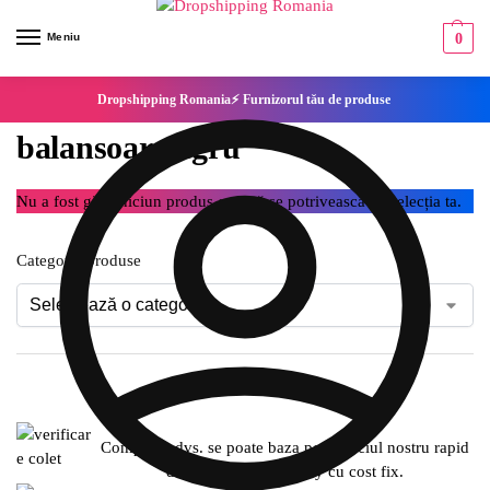
Meniu
0
Dropshipping Romania⚡ Furnizorul tău de produse
balansoar negru
Nu a fost găsit niciun produs care să se potrivească cu selecția ta.
Categorie produse
Compania dvs. se poate baza pe serviciul nostru rapid
de expediere SameDay cu cost fix.