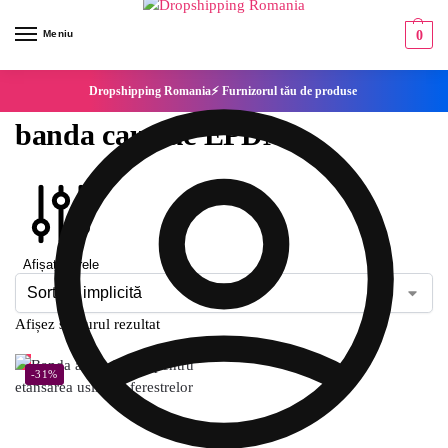
Meniu
0
Dropshipping Romania⚡ Furnizorul tău de produse
banda cauciuc EPDM
Afișați filtrele
Afișez singurul rezultat
-31%