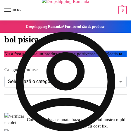
Meniu
0
Dropshipping Romania⚡ Furnizorul tău de produse
bol pisica
Nu a fost găsit niciun produs care să se potrivească cu selecția ta.
Categorie produse
Compania dvs. se poate baza pe serviciul nostru rapid
de expediere SameDay cu cost fix.