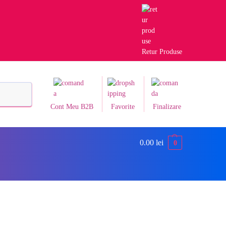
Retur Produse
Caută
Cont Meu B2B
Favorite
Finalizare
0.00
lei
0