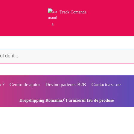
Track Comanda
a ?
Centru de ajutor
Devino partener B2B
Contacteaza-ne
Dropshipping Romania⚡ Furnizorul tău de produse