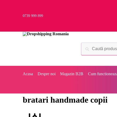
0739 999 899
Acasa
Despre noi
Magazin B2B
Cum functioneaz
bratari handmade copii