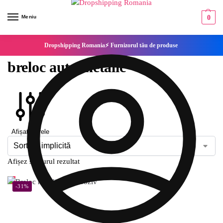
Meniu
0
Dropshipping Romania⚡ Furnizorul tău de produse
breloc auto metalic
Afișați filtrele
Afișez singurul rezultat
-31%