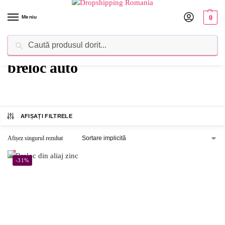
Meniu
0
Caută
Dropshipping Romania⚡ Furnizorul tău de produse
breloc auto
AFIȘAȚI FILTRELE
Afișez singurul rezultat
-31%