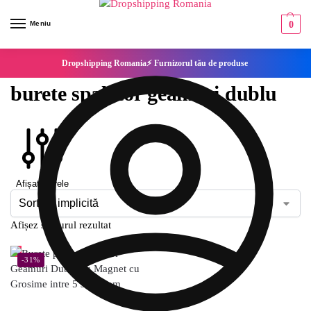
Meniu
0
Dropshipping Romania⚡ Furnizorul tău de produse
burete spalator geamuri dublu
Afișați filtrele
Afișez singurul rezultat
-31%