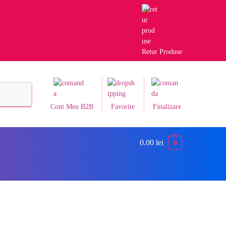
Retur Produse
Caută
Cont Meu B2B
Favorite
Finalizare
0.00
lei
0