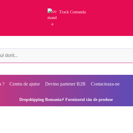
Track Comanda
a ?
Centru de ajutor
Devino partener B2B
Contacteaza-ne
Dropshipping Romania⚡ Furnizorul tău de produse