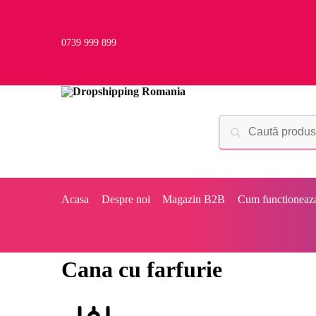
0739 999 899
Acasa
Despre noi
Magazin B2B
Cum functioneaz
Cana cu farfurie