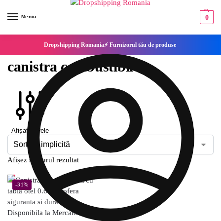
Meniu
0
Dropshipping Romania⚡ Furnizorul tău de produse
canistra combustibil
Afișați filtrele
Afișez singurul rezultat
-31%