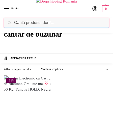
Meniu
0
Caută
Dropshipping Romania⚡ Furnizorul tău de produse
cantar de buzunar
AFIȘAȚI FILTRELE
Afișez singurul rezultat
-31%