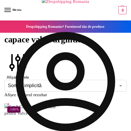
Meniu
0
Dropshipping Romania⚡ Furnizorul tău de produse
capace valva argintiu
Afișați filtrele
Afișez singurul rezultat
-100%