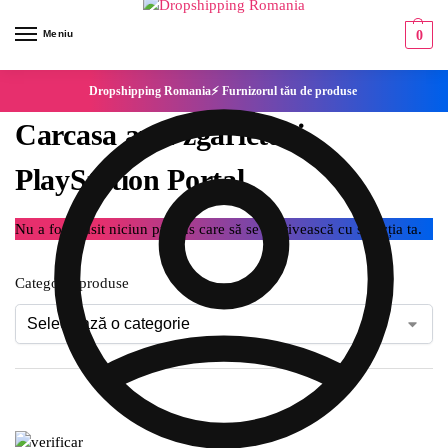
Meniu
0
Dropshipping Romania⚡ Furnizorul tău de produse
Carcasa anti-zgarieturi
PlayStation Portal
Nu a fost găsit niciun produs care să se potrivească cu selecția ta.
Categorie produse