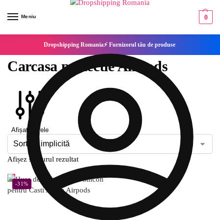
Meniu
0
Dropshipping Romania⚡ Furnizorul tău de produse
Carcasa protectie AirPods
Afișați filtrele
Afișez singurul rezultat
-31%