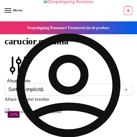
Meniu
0
Dropshipping Romania⚡ Furnizorul tău de produse
carucior gradina
Afișați filtrele
Afișez singurul rezultat
-21%