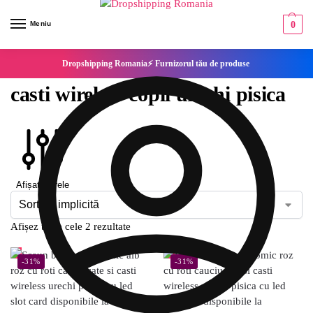
Meniu
0
Dropshipping Romania⚡ Furnizorul tău de produse
casti wireless copii urechi pisica
Afișați filtrele
Afișez toate cele 2 rezultate
-31%
-31%