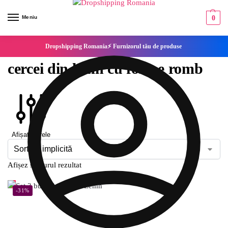
Meniu
0
Dropshipping Romania⚡ Furnizorul tău de produse
cercei din lemn cu forme romb
Afișați filtrele
Afișez singurul rezultat
-31%