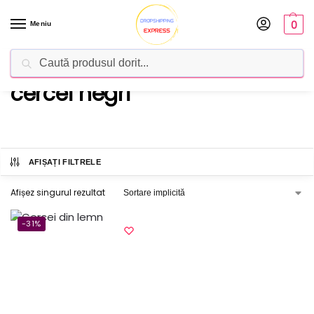
0
Meniu
Caută
Dropshipping Romania
Furnizorul tău de produse
cercei negri
AFIȘAȚI FILTRELE
Afișez singurul rezultat
-31%