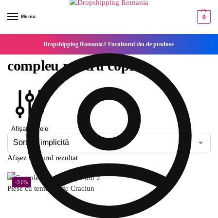
Meniu
0
Dropshipping Romania⚡ Furnizorul tău de produse
compleu pentru copii
Afișați filtrele
Afișez singurul rezultat
-31%