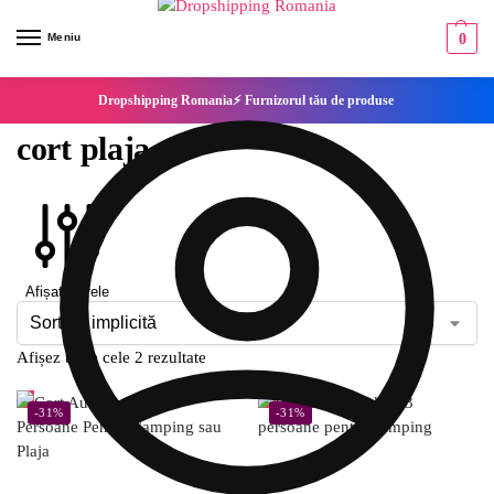
Meniu
0
Dropshipping Romania⚡ Furnizorul tău de produse
cort plaja
Afișați filtrele
Afișez toate cele 2 rezultate
-31%
-31%