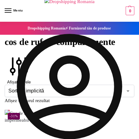
Meniu
0
Dropshipping Romania⚡ Furnizorul tău de produse
cos de rufe 3 compartimente
Afișați filtrele
Afișez singurul rezultat
-31%