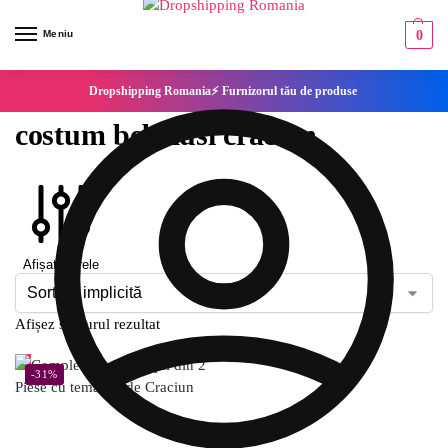
Meniu
0
Dropshipping Romania⚡ Furnizorul tău de produse
costum bebelusi craciun
Afișați filtrele
Afișez singurul rezultat
-31%