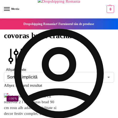
Meniu
0
Dropshipping Romania⚡ Furnizorul tău de produse
covoras brad craciun
Afișați filtrele
Afișez singurul rezultat
-100%