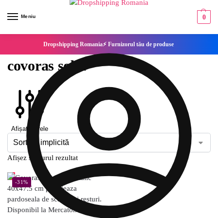
Meniu
0
Dropshipping Romania⚡ Furnizorul tău de produse
covoras soba
Afișați filtrele
Afișez singurul rezultat
-31%