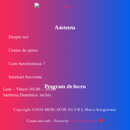
Asistenta
Despre noi
Centru de ajutor
Cum functioneaza ?
Intrebari frecvente
Program de lucru
Luni – Vineri: 09.00 – 20:00
Sambata,Duminica: inchis
Copyright ©2026 MERCATON AG S.R.L Marca Inregistrata.
Creare site web
– Power by
WebTeam Hosting