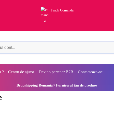
Track Comanda
a ?
Centru de ajutor
Devino partener B2B
Contacteaza-ne
Dropshipping Romania⚡ Furnizorul tău de produse
e