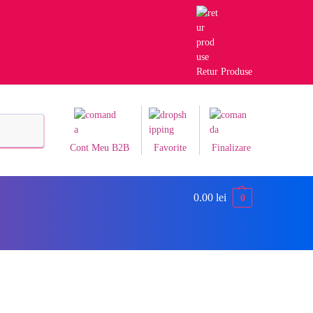
Retur Produse
Caută
Cont Meu B2B
Favorite
Finalizare
0.00
lei
0