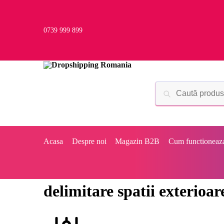
0739 999 899
Acasa
Despre noi
Magazin B2B
Cum functioneaz
delimitare spatii exterioar