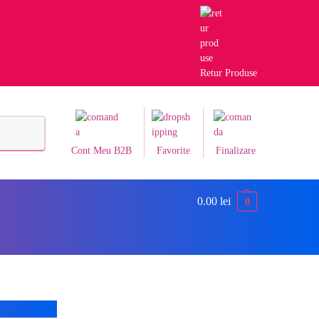
Retur Produse
Caută
Cont Meu B2B
Favorite
Finalizare
0.00
lei
0