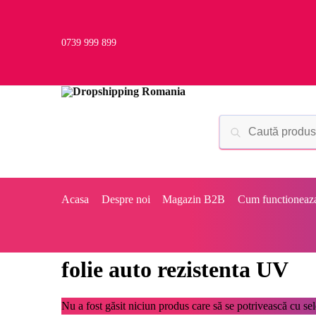
0739 999 899
Acasa
Despre noi
Magazin B2B
Cum functioneaz
folie auto rezistenta UV
Nu a fost găsit niciun produs care să se potrivească cu sele