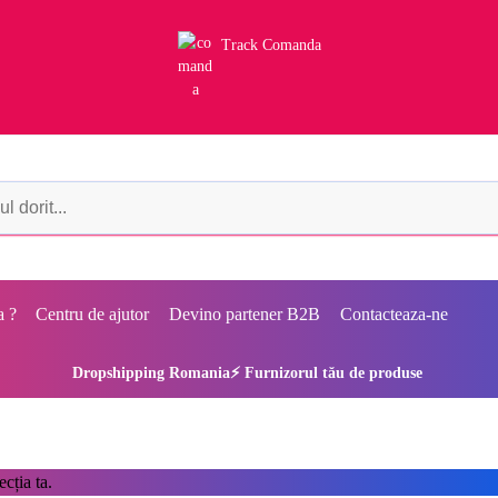
Track Comanda
a ?
Centru de ajutor
Devino partener B2B
Contacteaza-ne
Dropshipping Romania⚡ Furnizorul tău de produse
cția ta.