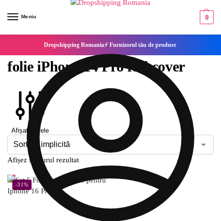
Meniu
0
Dropshipping Romania⚡ Furnizorul tău de produse
folie iPhone 14 Pro full cover
Afișați filtrele
Afișez singurul rezultat
-31%