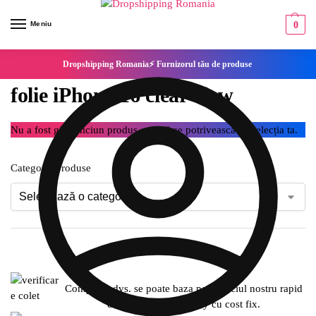
Meniu
0
Dropshipping Romania⚡ Furnizorul tău de produse
folie iPhone 16 clear view
Nu a fost găsit niciun produs care să se potrivească cu selecția ta.
Categorie produse
Compania dvs. se poate baza pe serviciul nostru rapid
de expediere SameDay cu cost fix.