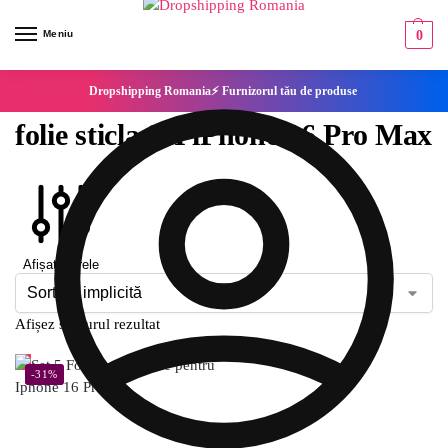
Meniu
0
Dropshipping Romania⚡ Furnizorul tău de produse
folie sticla 9H iPhone 16 Pro Max
Afișați filtrele
Afișez singurul rezultat
-31%