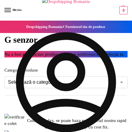
Meniu
0
Dropshipping Romania⚡ Furnizorul tău de produse
G senzor
Nu a fost găsit niciun produs care să se potrivească cu selecția ta.
Categorie produse
Compania dvs. se poate baza pe serviciul nostru rapid
de expediere SameDay cu cost fix.