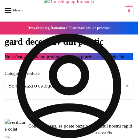
Meniu
0
Dropshipping Romania⚡ Furnizorul tău de produse
gard decorativ din plastic
Nu a fost găsit niciun produs care să se potrivească cu selecția ta.
Categorie produse
Compania dvs. se poate baza pe serviciul nostru rapid
de expediere SameDay cu cost fix.